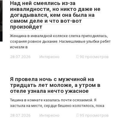
Над ней смеялись из-за
инвалидности, но никто даже не
догадывался, кем она была на
самом деле и что вот-вот
произойдет
Женщина в инвалидной коляске слегка приподнялась,
сохраняя ровное дыхание. Насмешливые улыбки ребят
исчезли в
28.07.2026
Интересно
90 просмотров
Я провела ночь с мужчиной на
тридцать лет моложе, а утром в
отеле узнала нечто ужасное
Тишина в комнате казалась почти осязаемой. Я
застыла на месте, сердце бешено колотилось, пока
28.07.2026
Интересно
95 просмотров