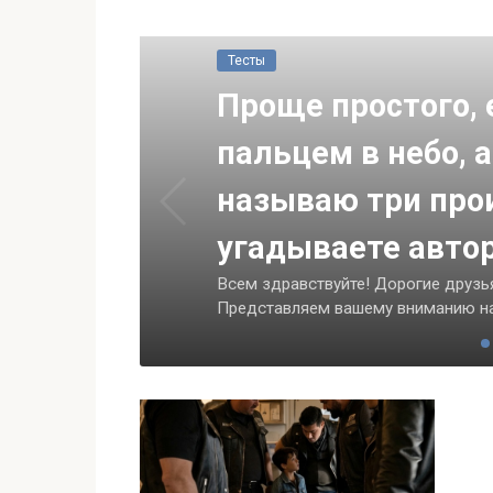
Тесты
Проще простого, 
пальцем в небо, а
у
называю три про
угадываете авто
без
Всем здравствуйте! Дорогие друзья
Представляем вашему вниманию н