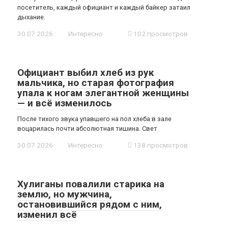
посетитель, каждый официант и каждый байкер затаил
дыхание.
30.07.2026
Интересно
102 просмотров
Официант выбил хлеб из рук
мальчика, но старая фотография
упала к ногам элегантной женщины
— и всё изменилось
После тихого звука упавшего на пол хлеба в зале
воцарилась почти абсолютная тишина. Свет
30.07.2026
Интересно
138 просмотров
Хулиганы повалили старика на
землю, но мужчина,
остановившийся рядом с ним,
изменил всё