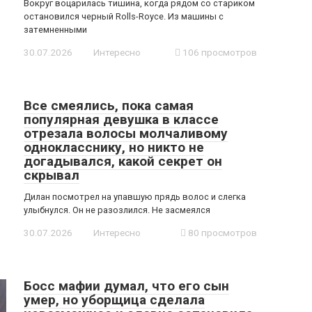
Вокруг воцарилась тишина, когда рядом со стариком
остановился черный Rolls-Royce. Из машины с
затемненными
30.07.2026
Интересно
106 просмотров
Все смеялись, пока самая
популярная девушка в классе
отрезала волосы молчаливому
однокласснику, но никто не
догадывался, какой секрет он
скрывал
Дилан посмотрел на упавшую прядь волос и слегка
улыбнулся. Он не разозлился. Не засмеялся
30.07.2026
Интересно
80 просмотров
Босс мафии думал, что его сын
умер, но уборщица сделала