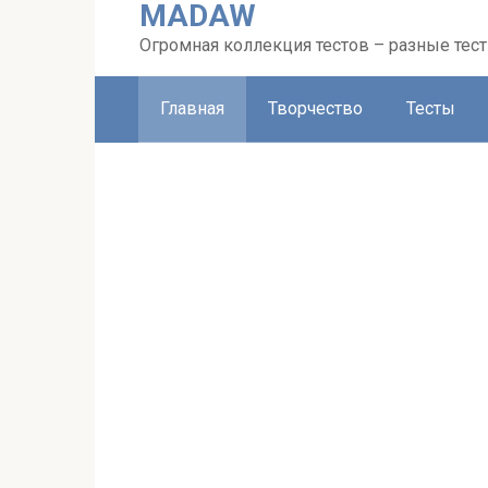
MADAW
Перейти
к
Огромная коллекция тестов – разные тес
контенту
Главная
Творчество
Тесты