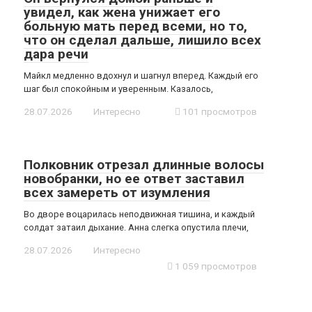
увидел, как жена унижает его
больную мать перед всеми, но то,
что он сделал дальше, лишило всех
дара речи
Майкл медленно вдохнул и шагнул вперед. Каждый его
шаг был спокойным и уверенным. Казалось,
28.07.2026
Интересно
101 просмотров
Полковник отрезал длинные волосы
новобранки, но ее ответ заставил
всех замереть от изумления
Во дворе воцарилась неподвижная тишина, и каждый
солдат затаил дыхание. Анна слегка опустила плечи,
28.07.2026
Интересно
1 059 просмотров