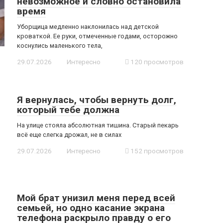
невозможное и словно остановила
время
Уборщица медленно наклонилась над детской
кроваткой. Ее руки, отмеченные годами, осторожно
коснулись маленького тела,
29.07.2026
Интересно
120 просмотров
Я вернулась, чтобы вернуть долг,
который тебе должна
На улице стояла абсолютная тишина. Старый пекарь
всё еще слегка дрожал, не в силах
29.07.2026
Интересно
152 просмотров
Мой брат унизил меня перед всей
семьей, но одно касание экрана
телефона раскрыло правду о его