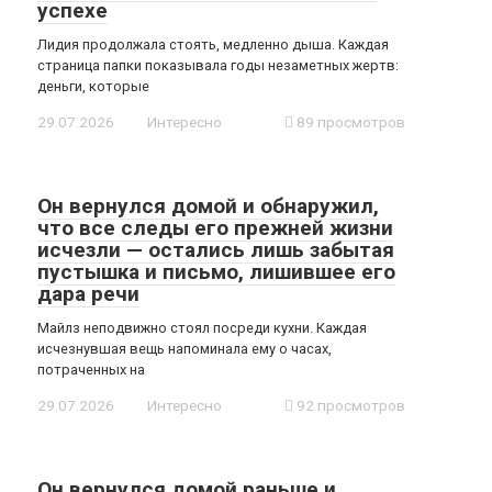
успехе
Лидия продолжала стоять, медленно дыша. Каждая
страница папки показывала годы незаметных жертв:
деньги, которые
29.07.2026
Интересно
89 просмотров
Он вернулся домой и обнаружил,
что все следы его прежней жизни
исчезли — остались лишь забытая
пустышка и письмо, лишившее его
дара речи
Майлз неподвижно стоял посреди кухни. Каждая
исчезнувшая вещь напоминала ему о часах,
потраченных на
29.07.2026
Интересно
92 просмотров
Он вернулся домой раньше и