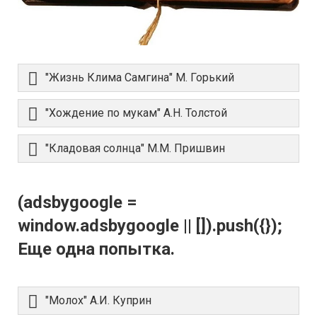
"Жизнь Клима Самгина" М. Горький
"Хождение по мукам" А.Н. Толстой
"Кладовая солнца" М.М. Пришвин
(adsbygoogle =
window.adsbygoogle || []).push({});
Еще одна попытка.
"Молох" А.И. Куприн