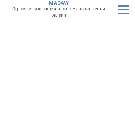
MADAW
Перейти
Огромная коллекция тестов – разные тесты
к
онлайн
контенту