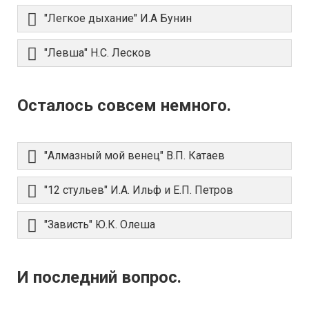
"Легкое дыхание" И.А Бунин
"Левша" Н.С. Лесков
Осталось совсем немного.
"Алмазный мой венец" В.П. Катаев
"12 стульев" И.А. Ильф и Е.П. Петров
"Зависть" Ю.К. Олеша
И последний вопрос.