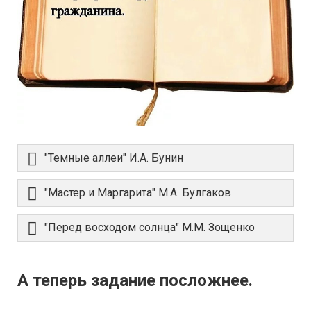
"Темные аллеи" И.А. Бунин
"Мастер и Маргарита" М.А. Булгаков
"Перед восходом солнца" М.М. Зощенко
А теперь задание посложнее.