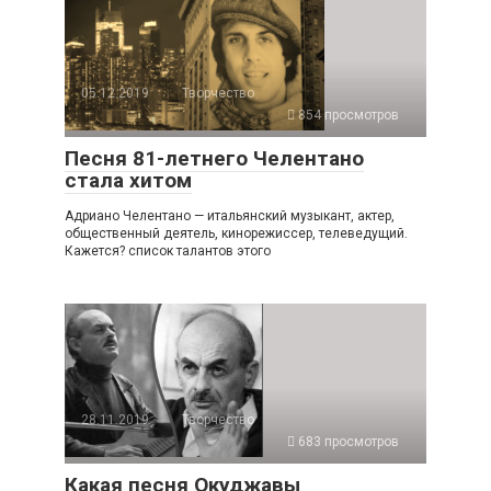
05.12.2019
Творчество
854 просмотров
Песня 81-летнего Челентано
стала хитом
Адриано Челентано — итальянский музыкант, актер,
общественный деятель, кинорежиссер, телеведущий.
Кажется? список талантов этого
28.11.2019
Творчество
683 просмотров
Какая песня Окуджавы