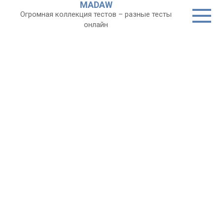
MADAW
Перейти
Огромная коллекция тестов – разные тесты
к
онлайн
контенту