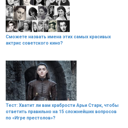
Сможете назвать имена этих самых красивых
актрис советского кино?
Тест: Хватит ли вам храбрости Арьи Старк, чтобы
ответить правильно на 15 сложнейших вопросов
по «Игре престолов»?