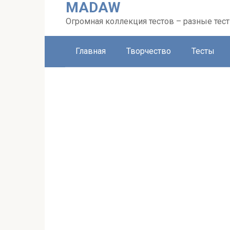
MADAW
Перейти
к
Огромная коллекция тестов – разные тес
контенту
Главная
Творчество
Тесты