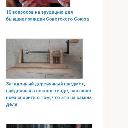
10 вопросов на эрудицию для
бывших граждан Советского Союза
Загадочный деревянный предмет,
найденный в секонд-хенде, заставил
всех спорить о том, что это на самом
деле