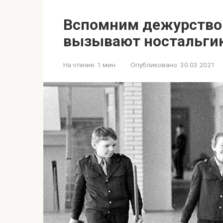
Вспомним дежурство 
вызывают ностальги
На чтение:
1 мин
Опубликовано:
30.03.2021