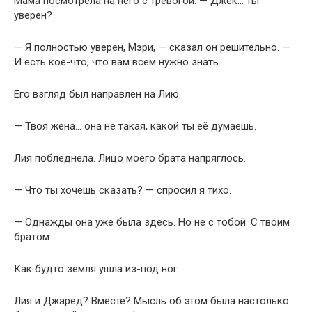
Мама посмотрела на него с тревогой. — Джек… ты
уверен?
— Я полностью уверен, Мэри, — сказал он решительно. —
И есть кое-что, что вам всем нужно знать.
Его взгляд был направлен на Лию.
— Твоя жена… она не такая, какой ты её думаешь.
Лия побледнела. Лицо моего брата напряглось.
— Что ты хочешь сказать? — спросил я тихо.
— Однажды она уже была здесь. Но не с тобой. С твоим
братом.
Как будто земля ушла из-под ног.
Лия и Джаред? Вместе? Мысль об этом была настолько