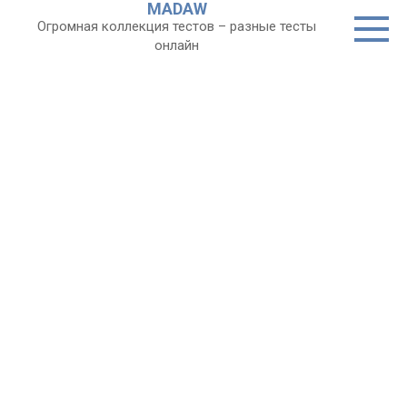
MADAW
Перейти
Огромная коллекция тестов – разные тесты
к
онлайн
контенту