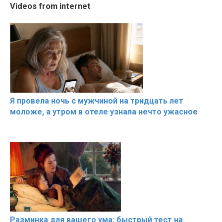
Cosy January Vlog
20 BEAUTIFUL MOMENTS
Trying BOL
Videos from internet
Beautiful Moments from
OF RESPECT IN SPORTS
Celebrities
the German Countryside
Hacks
Я провела ночь с мужчиной на тридцать лет
моложе, а утром в отеле узнала нечто ужасное
Разминка для вашего ума: быстрый тест на