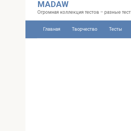
MADAW
Перейти
к
Огромная коллекция тестов – разные тес
контенту
Главная
Творчество
Тесты