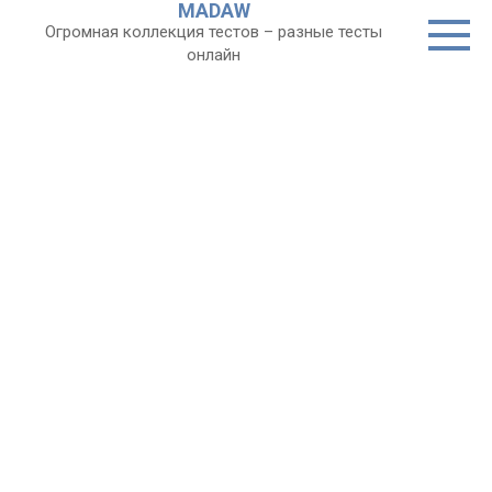
MADAW
Перейти
Огромная коллекция тестов – разные тесты
к
онлайн
контенту