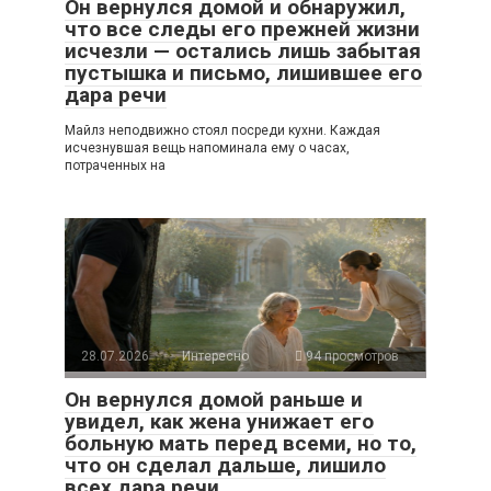
Он вернулся домой и обнаружил,
что все следы его прежней жизни
исчезли — остались лишь забытая
пустышка и письмо, лишившее его
дара речи
Майлз неподвижно стоял посреди кухни. Каждая
исчезнувшая вещь напоминала ему о часах,
потраченных на
28.07.2026
Интересно
94 просмотров
Он вернулся домой раньше и
увидел, как жена унижает его
больную мать перед всеми, но то,
что он сделал дальше, лишило
всех дара речи