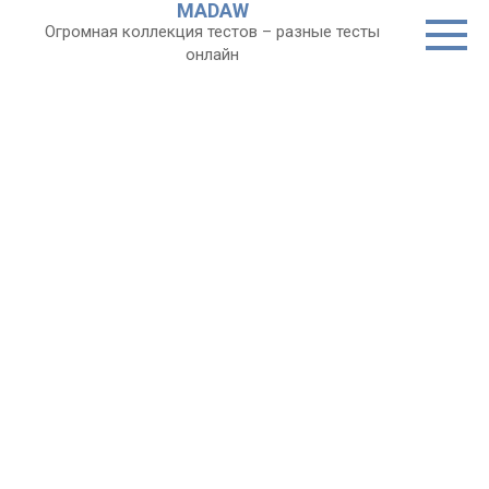
MADAW
Перейти
Огромная коллекция тестов – разные тесты
к
онлайн
контенту