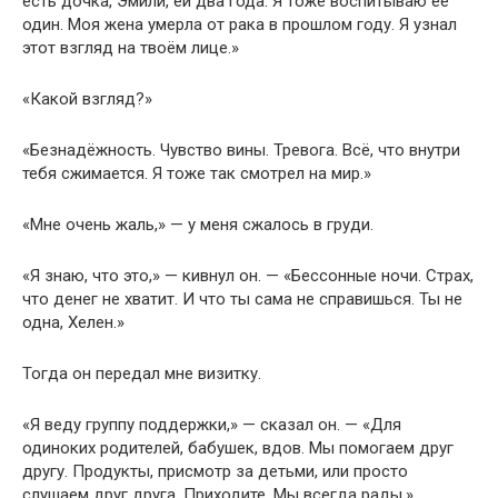
есть дочка, Эмили, ей два года. Я тоже воспитываю её
один. Моя жена умерла от рака в прошлом году. Я узнал
этот взгляд на твоём лице.»
«Какой взгляд?»
«Безнадёжность. Чувство вины. Тревога. Всё, что внутри
тебя сжимается. Я тоже так смотрел на мир.»
«Мне очень жаль,» — у меня сжалось в груди.
«Я знаю, что это,» — кивнул он. — «Бессонные ночи. Страх,
что денег не хватит. И что ты сама не справишься. Ты не
одна, Хелен.»
Тогда он передал мне визитку.
«Я веду группу поддержки,» — сказал он. — «Для
одиноких родителей, бабушек, вдов. Мы помогаем друг
другу. Продукты, присмотр за детьми, или просто
слушаем друг друга. Приходите. Мы всегда рады.»