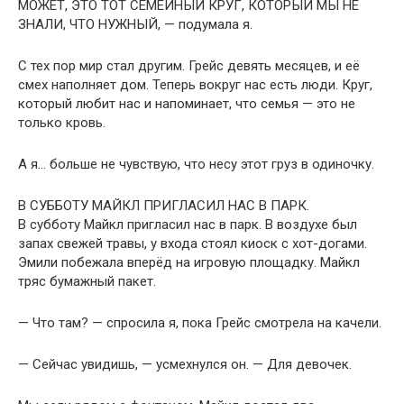
МОЖЕТ, ЭТО ТОТ СЕМЕЙНЫЙ КРУГ, КОТОРЫЙ МЫ НЕ
ЗНАЛИ, ЧТО НУЖНЫЙ, — подумала я.
С тех пор мир стал другим. Грейс девять месяцев, и её
смех наполняет дом. Теперь вокруг нас есть люди. Круг,
который любит нас и напоминает, что семья — это не
только кровь.
А я… больше не чувствую, что несу этот груз в одиночку.
В СУББОТУ МАЙКЛ ПРИГЛАСИЛ НАС В ПАРК.
В субботу Майкл пригласил нас в парк. В воздухе был
запах свежей травы, у входа стоял киоск с хот-догами.
Эмили побежала вперёд на игровую площадку. Майкл
тряс бумажный пакет.
— Что там? — спросила я, пока Грейс смотрела на качели.
— Сейчас увидишь, — усмехнулся он. — Для девочек.