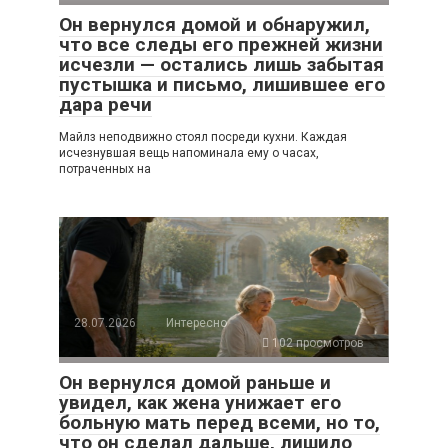
Он вернулся домой и обнаружил,
что все следы его прежней жизни
исчезли — остались лишь забытая
пустышка и письмо, лишившее его
дара речи
Майлз неподвижно стоял посреди кухни. Каждая
исчезнувшая вещь напоминала ему о часах,
потраченных на
28.07.2026
Интересно
102 просмотров
Он вернулся домой раньше и
увидел, как жена унижает его
больную мать перед всеми, но то,
что он сделал дальше, лишило