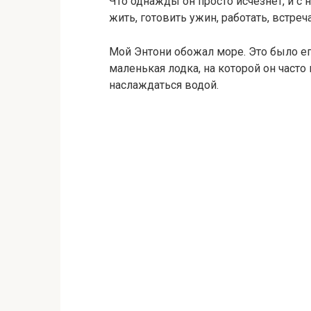
Что однажды он просто исчезнет, и с 
жить, готовить ужин, работать, встр
Мой Энтони обожал море. Это было е
маленькая лодка, на которой он часто
наслаждаться водой.