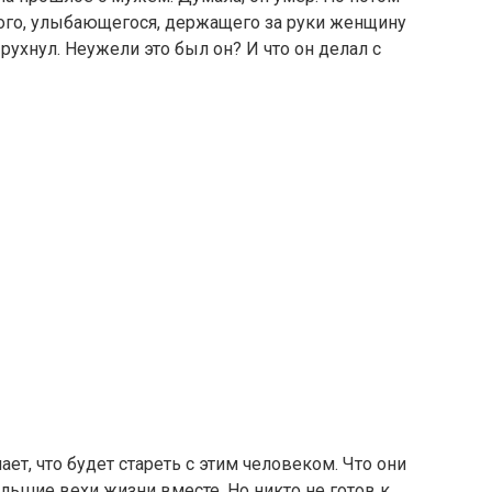
ого, улыбающегося, держащего за руки женщину
ухнул. Неужели это был он? И что он делал с
ет, что будет стареть с этим человеком. Что они
льшие вехи жизни вместе. Но никто не готов к