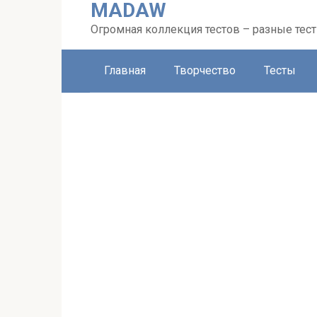
MADAW
Перейти
к
Огромная коллекция тестов – разные тес
контенту
Главная
Творчество
Тесты