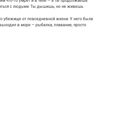
ним что-то умрет и в тебе — а ты продолжаешь
ечаться с людьми. Ты дышишь, но не живешь.
го убежище от повседневной жизни. У него была
 выходил в море — рыбалка, плавание, просто