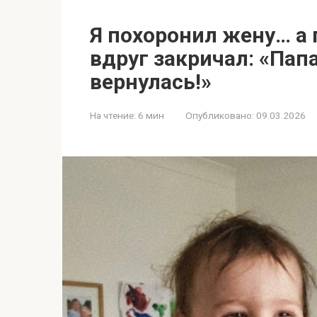
Я похоронил жену… а
вдруг закричал: «Пап
вернулась!»
На чтение:
6 мин
Опубликовано:
09.03.2026