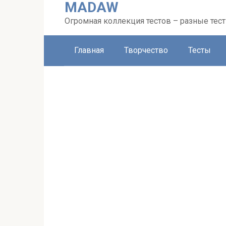
MADAW
Перейти
к
Огромная коллекция тестов – разные тес
контенту
Главная
Творчество
Тесты