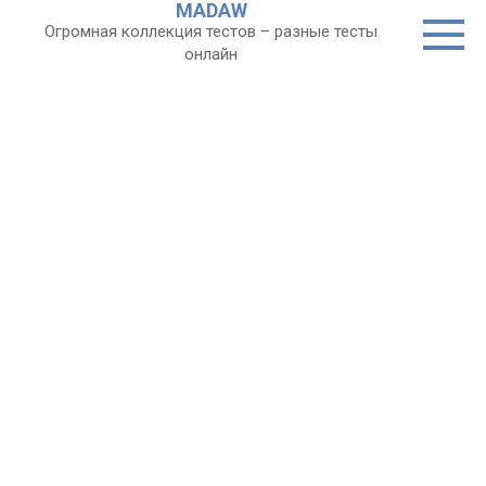
MADAW
Перейти
Огромная коллекция тестов – разные тесты
к
онлайн
контенту