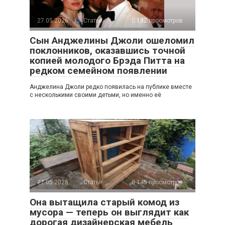
27.05.2026
Статьи
132 просмотров
Сын Анджелины Джоли ошеломил
поклонников, оказавшись точной
копией молодого Брэда Питта на
редком семейном появлении
Анджелина Джоли редко появилась на публике вместе
с несколькими своими детьми, но именно её
27.05.2026
Статьи
145 просмотров
Она вытащила старый комод из
мусора — теперь он выглядит как
дорогая дизайнерская мебель