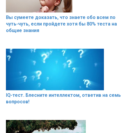
Вы сумеете доказать, что знаете обо всем по
чуть-чуть, если пройдете хотя бы 80% теста на
общие знания
IQ-тест. Блесните интеллектом, ответив на семь
вопросов!