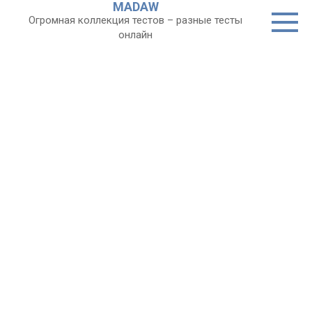
MADAW
Перейти
Огромная коллекция тестов – разные тесты
к
онлайн
контенту