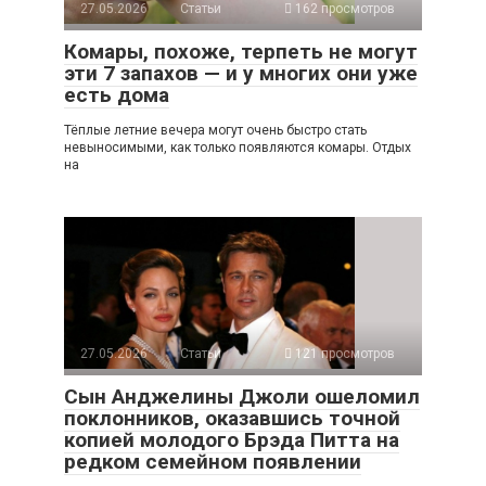
27.05.2026
Статьи
162 просмотров
Комары, похоже, терпеть не могут
эти 7 запахов — и у многих они уже
есть дома
Тёплые летние вечера могут очень быстро стать
невыносимыми, как только появляются комары. Отдых
на
27.05.2026
Статьи
121 просмотров
Сын Анджелины Джоли ошеломил
поклонников, оказавшись точной
копией молодого Брэда Питта на
редком семейном появлении