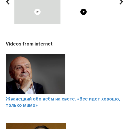
05:15
08:33
20 BEAUTIFUL MOMENTS
RONALDO and Fans
Trying BOL
Videos from internet
OF RESPECT IN SPORTS
Beautiful Moments
Celebrities
Hacks
Жванецкий обо всём на свете. «Все идет хорошо,
только мимо»