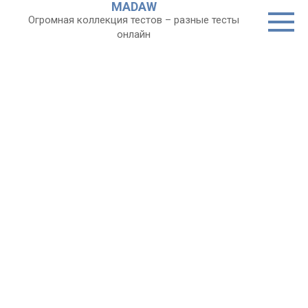
MADAW
Перейти
Огромная коллекция тестов – разные тесты
к
онлайн
контенту