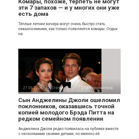
Комары, похоже, терпеть не могут
эти 7 запахов — и у многих они уже
есть дома
Тёплые летние вечера могут очень быстро стать
невыносимыми, как только появляются комары. Отдых
на
27.05.2026
Статьи
119 просмотров
Сын Анджелины Джоли ошеломил
поклонников, оказавшись точной
копией молодого Брэда Питта на
редком семейном появлении
Анджелина Джоли редко появилась на публике вместе
с несколькими своими детьми, но именно её