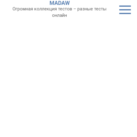
MADAW
Перейти
Огромная коллекция тестов – разные тесты
к
онлайн
контенту