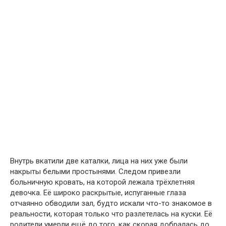
Внутрь вкатили две каталки, лица на них уже были
накрыты белыми простынями. Следом привезли
больничную кровать, на которой лежала трёхлетняя
девочка. Её широко раскрытые, испуганные глаза
отчаянно обводили зал, будто искали что-то знакомое в
реальности, которая только что разлетелась на куски. Её
родители умерли ещё до того, как скорая добралась до