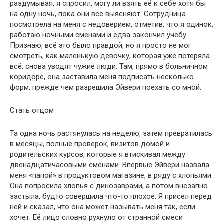
раздумывая, я спросил, могу ли взять её к себе хотя бы
на одну ночь, пока они всё выясняют. Сотрудница
посмотрела на меня с недоверием, отметив, что я одинок,
работаю ночными сменами и едва закончил учёбу.
Признаю, всё это было правдой, но я просто не мог
смотреть, как маленькую девочку, которая уже потеряла
всё, снова уводят чужие люди. Там, прямо в больничном
коридоре, она заставила меня подписать несколько
форм, прежде чем разрешила Эйвери поехать со мной.
Стать отцом
Та одна ночь растянулась на неделю, затем превратилась
в месяцы, полные проверок, визитов домой и
родительских курсов, которые я втискивал между
двенадцатичасовыми сменами. Впервые Эйвери назвала
меня «папой» в продуктовом магазине, в ряду с хлопьями.
Она попросила хлопья с динозаврами, а потом внезапно
застыла, будто совершила что-то плохое. Я присел перед
ней и сказал, что она может называть меня так, если
хочет. Её лицо словно рухнуло от странной смеси