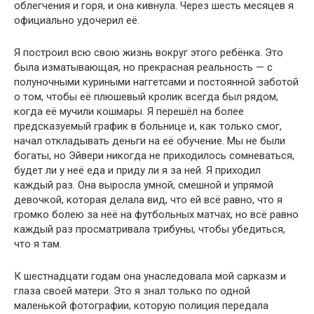
облегчения и горя, и она кивнула. Через шесть месяцев я
официально удочерил её.
Я построил всю свою жизнь вокруг этого ребёнка. Это
была изматывающая, но прекрасная реальность — с
полуночными куриными наггетсами и постоянной заботой
о том, чтобы её плюшевый кролик всегда был рядом,
когда её мучили кошмары. Я перешёл на более
предсказуемый график в больнице и, как только смог,
начал откладывать деньги на её обучение. Мы не были
богаты, но Эйвери никогда не приходилось сомневаться,
будет ли у неё еда и приду ли я за ней. Я приходил
каждый раз. Она выросла умной, смешной и упрямой
девочкой, которая делала вид, что ей всё равно, что я
громко болею за неё на футбольных матчах, но всё равно
каждый раз просматривала трибуны, чтобы убедиться,
что я там.
К шестнадцати годам она унаследовала мой сарказм и
глаза своей матери. Это я знал только по одной
маленькой фотографии, которую полиция передала