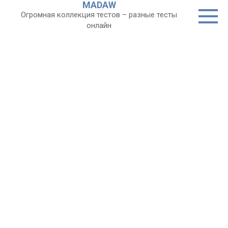
MADAW
Перейти
Огромная коллекция тестов – разные тесты
к
онлайн
контенту