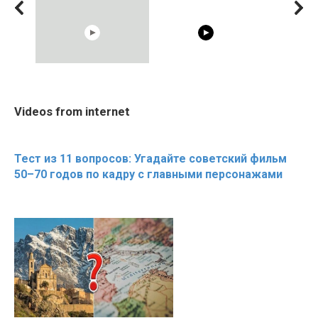
08:33
02:56
RONALDO and Fans
The World's Most
Cosy Januar
Videos from internet
Beautiful Moments
Beautiful Moments
Beautiful M
the German 
Тест из 11 вопросов: Угадайте советский фильм
50–70 годов по кадру с главными персонажами