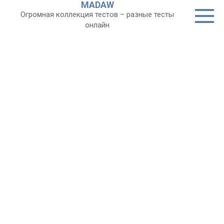
MADAW
Перейти
Огромная коллекция тестов – разные тесты
к
онлайн
контенту