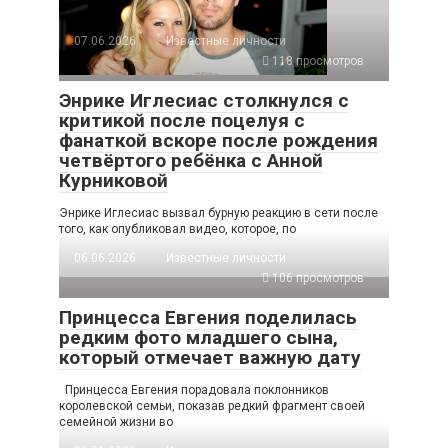
07.06.2026
Известные личности
118 просмотров
Энрике Иглесиас столкнулся с
критикой после поцелуя с
фанаткой вскоре после рождения
четвёртого ребёнка с Анной
Курниковой
Энрике Иглесиас вызвал бурную реакцию в сети после
того, как опубликовал видео, которое, по
06.06.2026
Известные личности
106 просмотров
Принцесса Евгения поделилась
редким фото младшего сына,
который отмечает важную дату
Принцесса Евгения порадовала поклонников
королевской семьи, показав редкий фрагмент своей
семейной жизни во