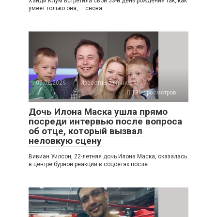
Хайди Клум встретила свой 53-й день рождения так, как
умеет только она, — снова
07.06.2026
Известные личности
138 просмотров
Дочь Илона Маска ушла прямо
посреди интервью после вопроса
об отце, который вызвал
неловкую сцену
Вивиан Уилсон, 22-летняя дочь Илона Маска, оказалась
в центре бурной реакции в соцсетях после