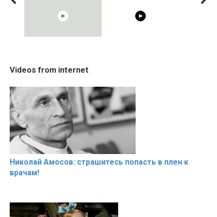
10:05
05:15
Cosy January Vlog
20 BEAUTIFUL MOMENTS
Shocking illu
Videos from internet
Beautiful Moments from
OF RESPECT IN SPORTS
celebrities t
the German Countryside
Николай Амосов: страшитесь попасть в плен к
врачам!