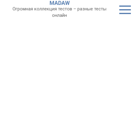
MADAW
Перейти
Огромная коллекция тестов – разные тесты
к
онлайн
контенту