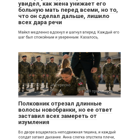
увидел, как жена унижает его
больную мать перед всеми, но то,
что он сделал дальше, лишило
всех дара речи
Майкл медленно вдохнул и шагнул вперед. Каждый его
шаг был спокойным и уверенным. Казалось,
28.07.2026
Интересно
1 049 просмотров
Полковник отрезал длинные
волосы новобранки, но ее ответ
заставил всех замереть от
изумления
Во дворе воцарилась неподвижная тишина, и каждый
солдат затаил дыхание. Анна слегка опустила плечи,