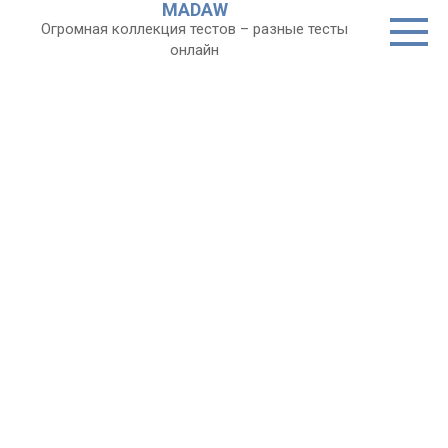
MADAW
Перейти
Огромная коллекция тестов – разные тесты
к
онлайн
контенту