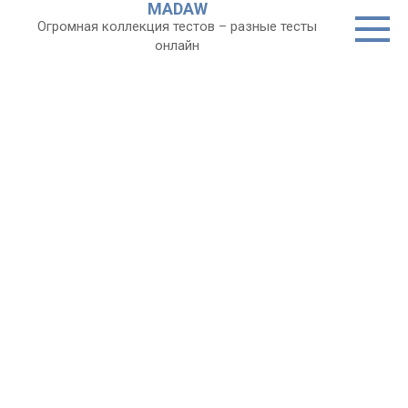
MADAW
Перейти
Огромная коллекция тестов – разные тесты
к
онлайн
контенту