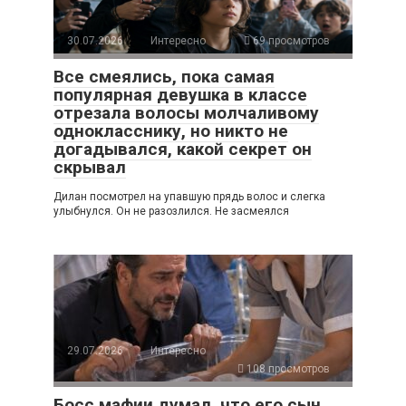
30.07.2026
Интересно
69 просмотров
Все смеялись, пока самая
популярная девушка в классе
отрезала волосы молчаливому
однокласснику, но никто не
догадывался, какой секрет он
скрывал
Дилан посмотрел на упавшую прядь волос и слегка
улыбнулся. Он не разозлился. Не засмеялся
29.07.2026
Интересно
108 просмотров
Босс мафии думал, что его сын