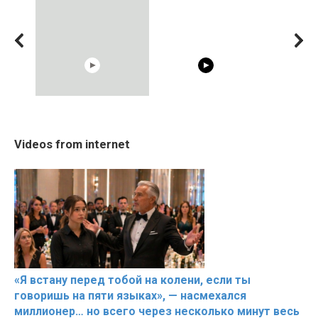
08:33
00:54
RONALDO and Fans
Shocking illusion - Pretty
The World's
Videos from internet
Beautiful Moments
celebrities turn ugly!
Beautiful M
«Я встану перед тобой на колени, если ты
говоришь на пяти языках», — насмехался
миллионер… но всего через несколько минут весь