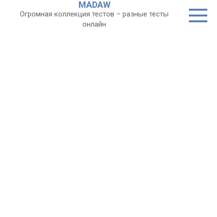
MADAW
Перейти
Огромная коллекция тестов – разные тесты
к
онлайн
контенту