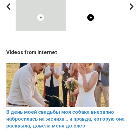
10:05
02:56
Cosy January Vlog
The World's Most
RONALDO an
Videos from internet
Beautiful Moments from
Beautiful Moments
Beautiful M
the German Countryside
В день моей свадьбы моя собака внезапно
набросилась на жениха… и правда, которую она
раскрыла, довела меня до слёз