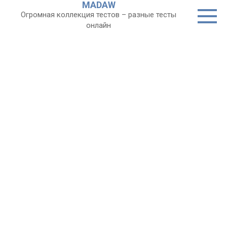
MADAW
Перейти
Огромная коллекция тестов – разные тесты
к
онлайн
контенту