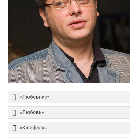
«Любовник»
«Любовь»
«Катафалк»