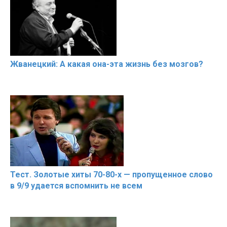
Жванецкий: А какая она-эта жизнь без мозгов?
Тест. Золотые хиты 70-80-х — пропущенное слово
в 9/9 удается вспомнить не всем