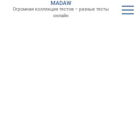
MADAW
Перейти
Огромная коллекция тестов – разные тесты
к
онлайн
контенту