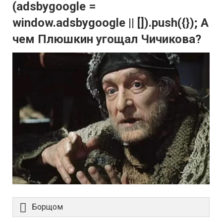
(adsbygoogle =
window.adsbygoogle || []).push({}); А
чем Плюшкин угощал Чичикова?
Борщом