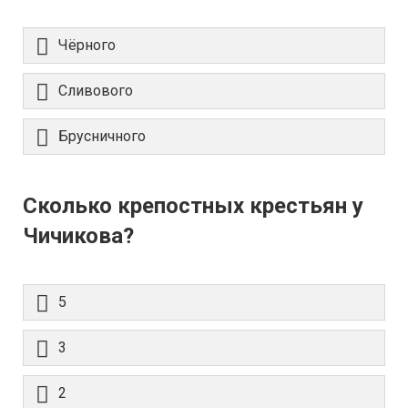
Чёрного
Сливового
Брусничного
Сколько крепостных крестьян у
Чичикова?
5
3
2