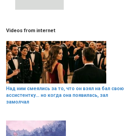
10:05
08:33
Cosy January Vlog
RONALDO and Fans
The World's
Videos from internet
Beautiful Moments from
Beautiful Moments
Beautiful M
the German Countryside
Над ним смеялись за то, что он взял на бал свою
ассистентку… но когда она появилась, зал
замолчал