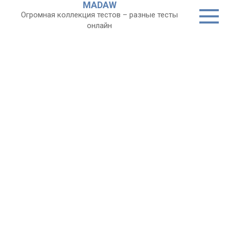
MADAW
Перейти
Огромная коллекция тестов – разные тесты
к
онлайн
контенту