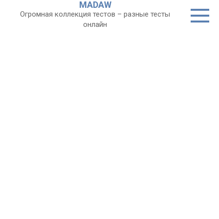
MADAW
Перейти
Огромная коллекция тестов – разные тесты
к
онлайн
контенту