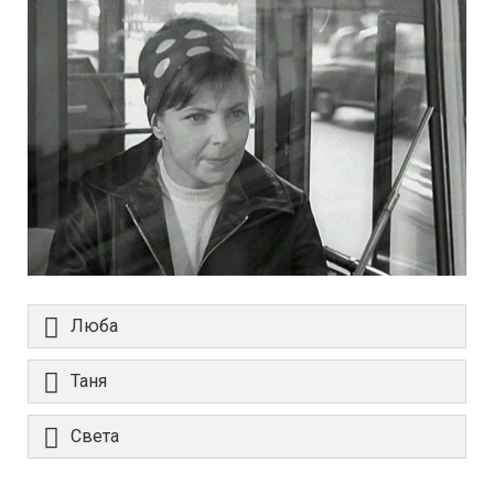
Люба
Таня
Света