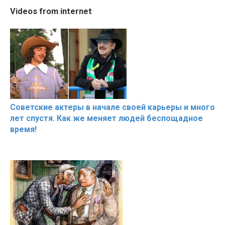
The World's Most
Shocking illusion - Pretty
20 BEAUTIF
Videos from internet
Beautiful Moments
celebrities turn ugly!
OF RESPECT
Советские актеры в начале своей карьеры и много
лет спустя. Как же меняет людей беспощадное
время!