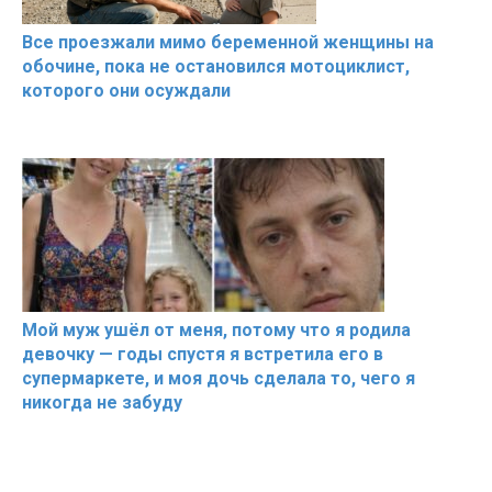
Все проезжали мимо беременной женщины на
обочине, пока не остановился мотоциклист,
которого они осуждали
Мой муж ушёл от меня, потому что я родила
девочку — годы спустя я встретила его в
супермаркете, и моя дочь сделала то, чего я
никогда не забуду