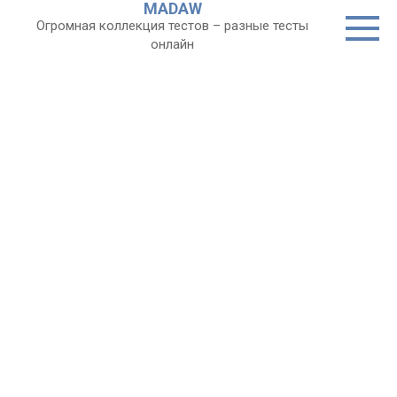
MADAW
Перейти
Огромная коллекция тестов – разные тесты
к
онлайн
контенту