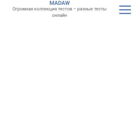
MADAW
Перейти
Огромная коллекция тестов – разные тесты
к
онлайн
контенту