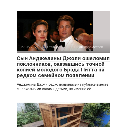
27.05.2026
Статьи
130 просмотров
Сын Анджелины Джоли ошеломил
поклонников, оказавшись точной
копией молодого Брэда Питта на
редком семейном появлении
Анджелина Джоли редко появилась на публике вместе
с несколькими своими детьми, но именно её