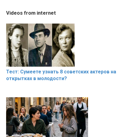
10:05
02:56
Cosy January Vlog
The World's Most
Trying BOL
Videos from internet
Beautiful Moments from
Beautiful Moments
Celebrities
the German Countryside
Hacks
Тест: Сумеете узнать 8 советских актеров на
открытках в молодости?