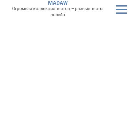
MADAW
Перейти
Огромная коллекция тестов – разные тесты
к
онлайн
контенту