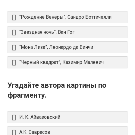
“Рождение Венеры”, Сандро Боттичелли
“Звездная ночь”, Ван Гог
“Мона Лиза”, Леонардо да Винчи
“Черный квадрат”, Казимир Малевич
Угадайте автора картины по
фрагменту.
И. К. Айвазовский
А.К. Саврасов