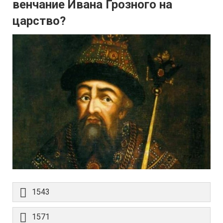
венчание Ивана Грозного на
царство?
1543
1571