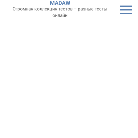
MADAW
Перейти
Огромная коллекция тестов – разные тесты
к
онлайн
контенту