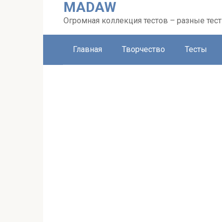
MADAW
Перейти
к
Огромная коллекция тестов – разные тес
контенту
Главная
Творчество
Тесты