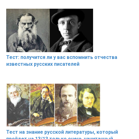
Beautiful Moments
celebrities turn ugly!
Beautiful M
Тест: получится ли у вас вспомнить отчества
известных русских писателей
Тест на знание русской литературы, который
пройдет на 13/13 только очень начитанный