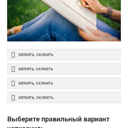
затеить, склеить
затеять, склееть
затеять, склеить
затеить, склееть
Выберите правильный вариант