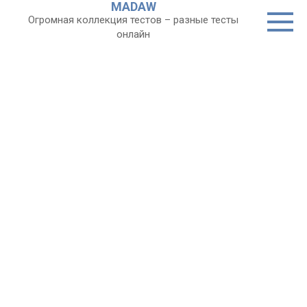
MADAW
Перейти
Огромная коллекция тестов – разные тесты
к
онлайн
контенту