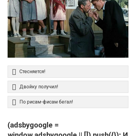
Стесняется!
Двойку получил!
По рисам-фисам бегал!
(adsbygoogle =
window.adsbygoogle || []).push({}); И