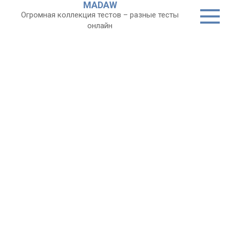
MADAW
Перейти
Огромная коллекция тестов – разные тесты
к
онлайн
контенту