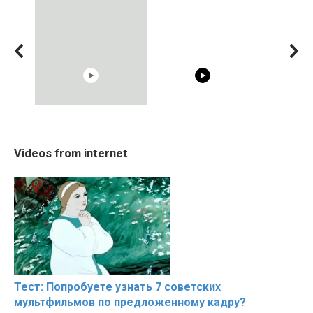
10:05
05:15
Cosy January Vlog
20 BEAUTIFUL MOMENTS
RONALDO an
Videos from internet
Beautiful Moments from
OF RESPECT IN SPORTS
Beautiful M
the German Countryside
Тест: Попробуете узнать 7 советских
мультфильмов по предложенному кадру?