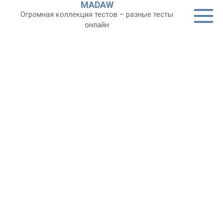
MADAW
Перейти
Огромная коллекция тестов – разные тесты
к
онлайн
контенту