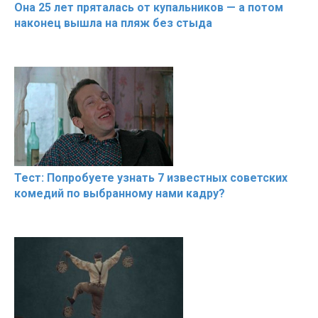
Она 25 лет пряталась от купальников — а потом
наконец вышла на пляж без стыда
Тест: Попробуете узнать 7 известных советских
комедий по выбранному нами кадру?