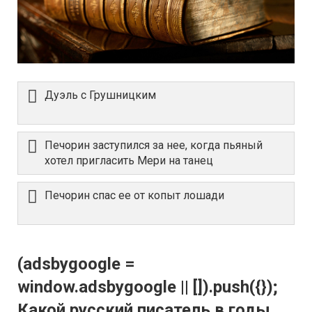
Дуэль с Грушницким
Печорин заступился за нее, когда пьяный
хотел пригласить Мери на танец
Печорин спас ее от копыт лошади
(adsbygoogle =
window.adsbygoogle || []).push({});
Какой русский писатель в годы