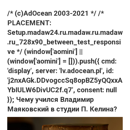
/* (c)AdOcean 2003-2021 */ /*
PLACEMENT:
Setup.madaw24.ru.madaw.ru.madaw
.ru_728x90_between_test_responsi
ve */ (window['aomini'] ||
(window['aomini'] = [])).push({ cmd:
'display', server: 'lv.adocean.pl', id:
'j2nxAGk.DDvogccSq8opBZ5yQQxxA
YbIULW6DivUC2f.q7', consent: null
}); Чему учился Владимир
Маяковский в студии П. Келина?