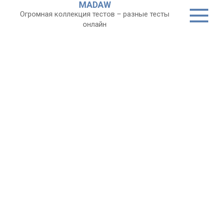
MADAW
Перейти
Огромная коллекция тестов – разные тесты
к
онлайн
контенту