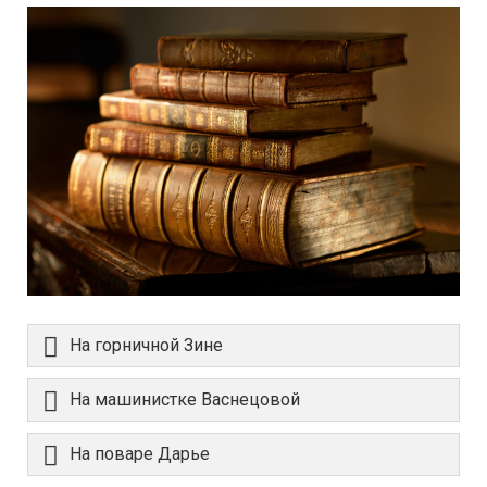
На горничной Зине
На машинистке Васнецовой
На поваре Дарье