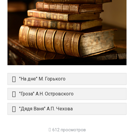
"На дне" М. Горького
"Гроза" А.Н. Островского
"Дядя Ваня" А.П. Чехова
612 просмотров