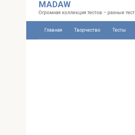
MADAW
Перейти
к
Огромная коллекция тестов – разные тес
контенту
Главная
Творчество
Тесты