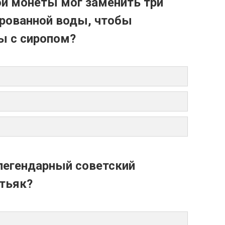
й монеты мог заменить три
ированной воды, чтобы
ы с сиропом?
 легендарный советский
тьяк?