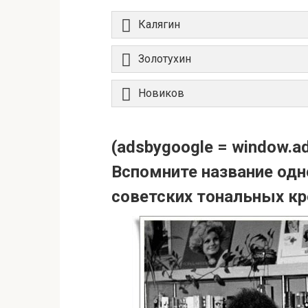
Калягин
Золотухин
Новиков
(adsbygoogle = window.adsb
Вспомните название одн
советских тональных к