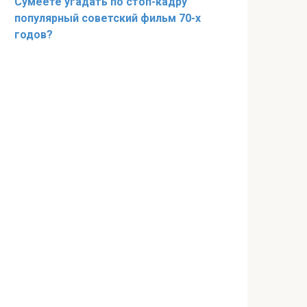
Сумеете угадать по стоп-кадру
популярный советский фильм 70-х
годов?