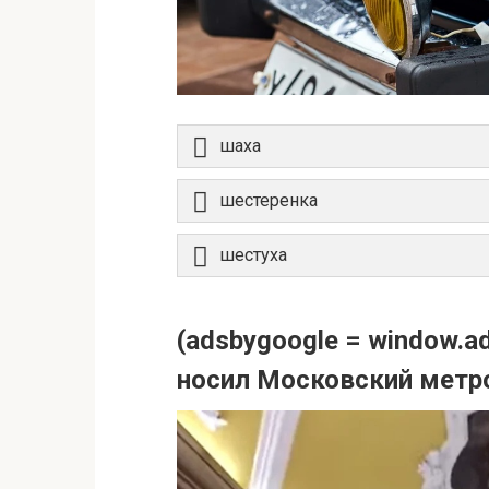
шаха
шестеренка
шестуха
(adsbygoogle = window.ads
носил Московский метро