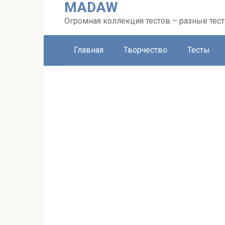
MADAW
Перейти
к
Огромная коллекция тестов – разные тес
контенту
Главная
Творчество
Тесты