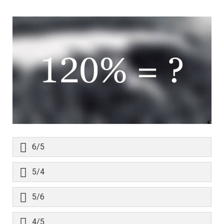
6/5
5/4
5/6
4/5