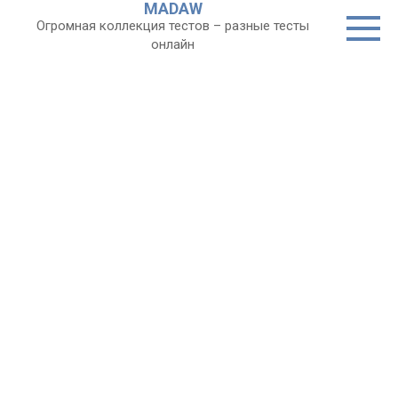
MADAW
Перейти
Огромная коллекция тестов – разные тесты
к
онлайн
контенту