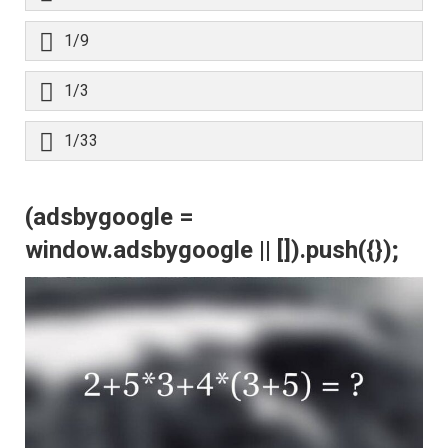
1/9
1/3
1/33
(adsbygoogle =
window.adsbygoogle || []).push({});