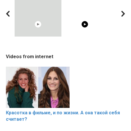
05:15
00:54
20 BEAUTIFUL MOMENTS
Shocking illusion - Pretty
Cosy Januar
Videos from internet
OF RESPECT IN SPORTS
celebrities turn ugly!
Beautiful M
the German 
Красотка в фильме, и по жизни. А она такой себя
считает?