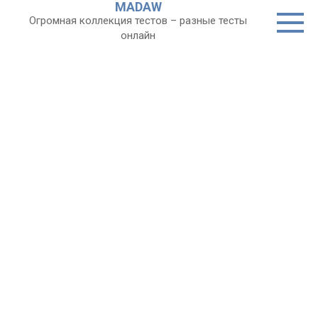
MADAW
Перейти
Огромная коллекция тестов – разные тесты
к
онлайн
контенту