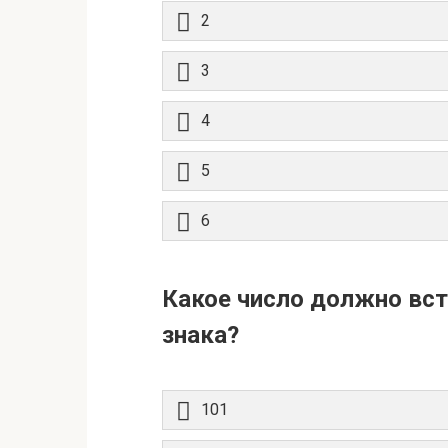
2
3
4
5
6
Какое число должно вст
знака?
101