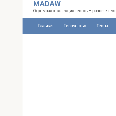
MADAW
Перейти
к
Огромная коллекция тестов – разные тес
контенту
Главная
Творчество
Тесты