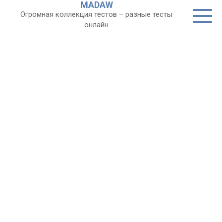
MADAW
Перейти
Огромная коллекция тестов – разные тесты
к
онлайн
контенту