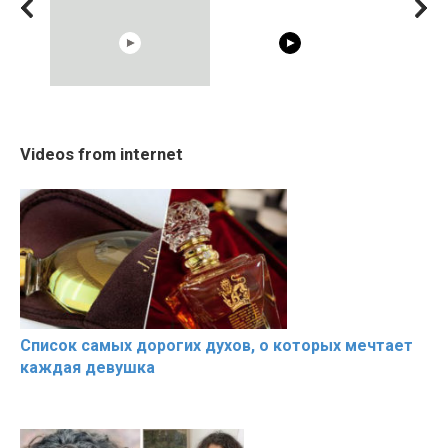
08:33
00:54
RONALDO and Fans
Shocking illusion - Pretty
Cosy Januar
Videos from internet
Beautiful Moments
celebrities turn ugly!
Beautiful M
the German 
Список самых дорогих духов, о которых мечтает
каждая девушка