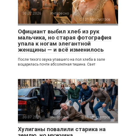
30.07.2026
Интересно
131 просмотров
Официант выбил хлеб из рук
мальчика, но старая фотография
упала к ногам элегантной
женщины — и всё изменилось
После тихого звука упавшего на пол хлеба в зале
воцарилась почти абсолютная тишина. Свет
30.07.2026
Интересно
98 просмотров
Хулиганы повалили старика на
землю, но мужчина,