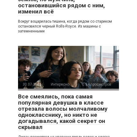
остановившийся рядом с ним,
изменил всё
Вокруг воцарилась тишина, когда рядом со стариком
остановился черный Rolls-Royce. Из машины с
затемненными
30.07.2026
Интересно
74 просмотров
Все смеялись, пока самая
популярная девушка в классе
отрезала волосы молчаливому
однокласснику, но никто не
догадывался, какой секрет он
скрывал
Дилан посмотрел на упавшую прядь волос и слегка