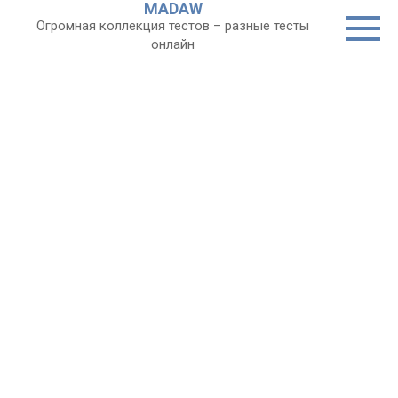
MADAW
Перейти
Огромная коллекция тестов – разные тесты
к
онлайн
контенту