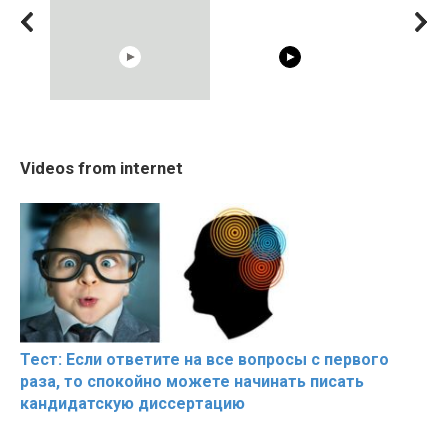
10:05
02:56
Cosy January Vlog
The World's Most
20 BEAUTIF
Videos from internet
Beautiful Moments from
Beautiful Moments
OF RESPECT
the German Countryside
Тест: Если ответите на все вопросы с первого
раза, то спокойно можете начинать писать
кандидатскую диссертацию