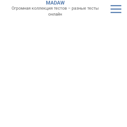
MADAW
Перейти
Огромная коллекция тестов – разные тесты
к
онлайн
контенту