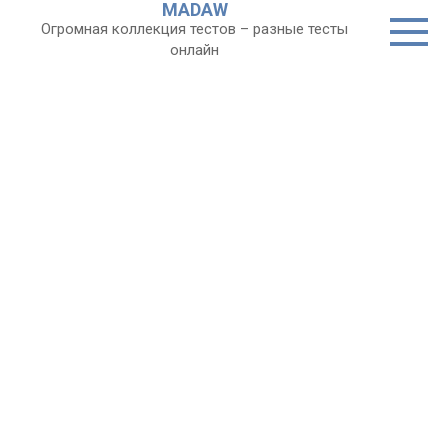
MADAW
Перейти
Огромная коллекция тестов – разные тесты
к
онлайн
контенту