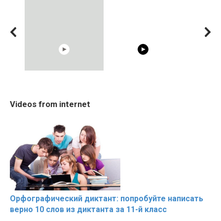
02:56
10:05
The World's Most
Cosy January Vlog
Trying BOL
Videos from internet
Beautiful Moments
Beautiful Moments from
Celebrities
the German Countryside
Hacks
Орфографический диктант: попробуйте написать
верно 10 слов из диктанта за 11-й класс