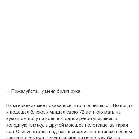
— Пожалуйста… у меня болит рука.
На мгновение мне показалось, что я ослышался. Но когда
я подошел ближе, я увидел свою 72-летнюю мать на
кухонном полу на коленях, одной рукой упершись в
холодную плитку, а другой моющее полотенце, вытирая
пол. Оливия стояла над ней, в спортивных штанах и белом
свитере, с руками, скрещенными на груди, как будто