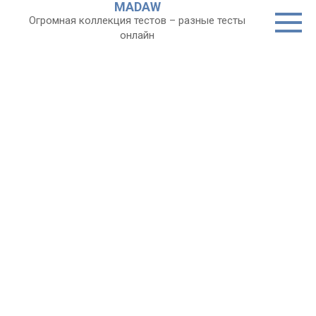
MADAW
Перейти
Огромная коллекция тестов – разные тесты
к
онлайн
контенту