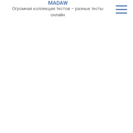
MADAW
Перейти
Огромная коллекция тестов – разные тесты
к
онлайн
контенту