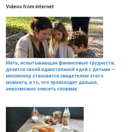
RONALDO and Fans
The World's Most
Cosy Januar
Videos from internet
Beautiful Moments
Beautiful Moments
Beautiful M
the German 
Мать, испытывающая финансовые трудности,
делится своей единственной едой с детьми —
миллионер становится свидетелем этого
момента, и то, что происходит дальше,
невозможно описать словами