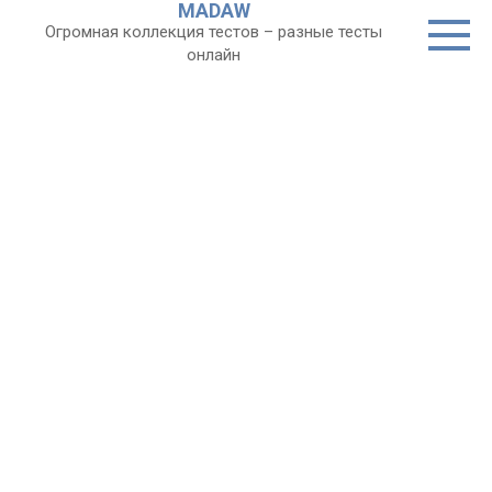
MADAW
Перейти
Огромная коллекция тестов – разные тесты
к
онлайн
контенту