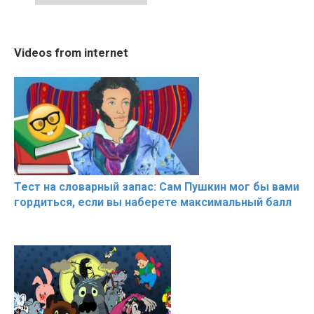
02:56
10:05
The World's Most
Cosy January Vlog
Trying BOL
Videos from internet
Beautiful Moments
Beautiful Moments from
Celebrities
the German Countryside
Hacks
Тест на словарный запас: Сам Пушкин мог бы вами
гордиться, если вы наберете максимальный балл