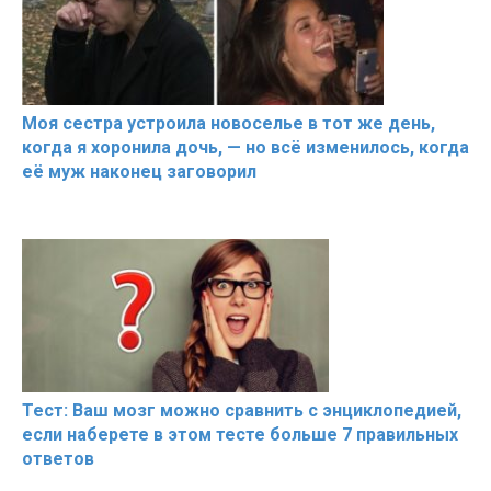
Моя сестра устроила новоселье в тот же день,
когда я хоронила дочь, — но всё изменилось, когда
её муж наконец заговорил
Тест: Ваш мозг можно сравнить с энциклопедией,
если наберете в этом тесте больше 7 правильных
ответов