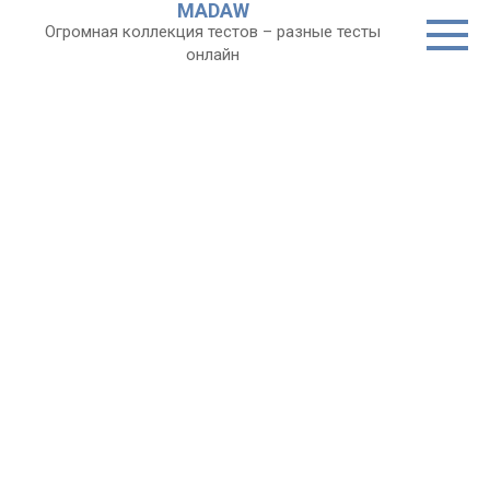
MADAW
Перейти
Огромная коллекция тестов – разные тесты
к
онлайн
контенту