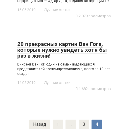
перфекционист — Эдгар Дега, родился во Франции 19
15.05.2019
Лучшие статьи
2 079 просмотров
20 прекрасных картин Ван Гога,
которые нужно увидеть хотя бы
раз в жизни!
Винсент Ван Гог, один из самых выдающихся
представителей постимпрессионизма, всего за 10 лет
создал
14.05.2019
Лучшие статьи
1 682 просмотров
Навигация
Назад
1
…
3
4
по