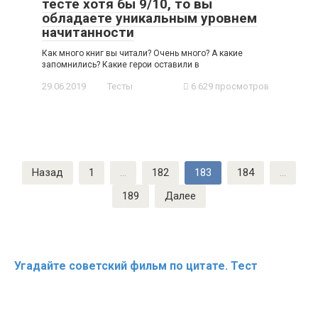
тесте хотя бы 9/10, то вы
обладаете уникальным уровнем
начитанности
Как много книг вы читали? Очень много? А какие
запомнились? Какие герои оставили в
29.06.2019
Тесты
6 629 просмотров
Навигация
Назад
1
…
182
183
184
…
по
189
Далее
записям
Угадайте советский фильм по цитате. Тест