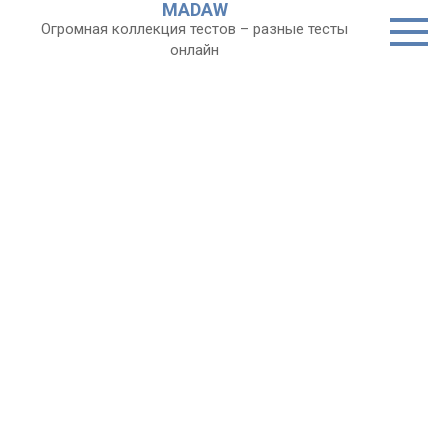
MADAW
Перейти
Огромная коллекция тестов – разные тесты
к
онлайн
контенту