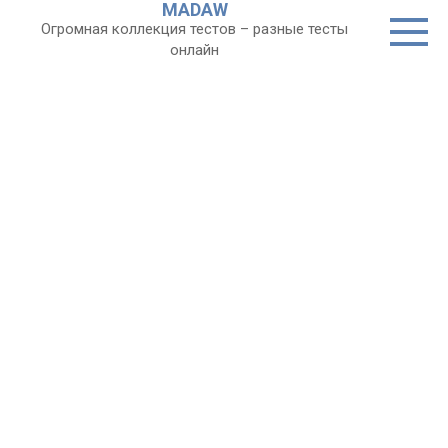
MADAW
Перейти
Огромная коллекция тестов – разные тесты
к
онлайн
контенту