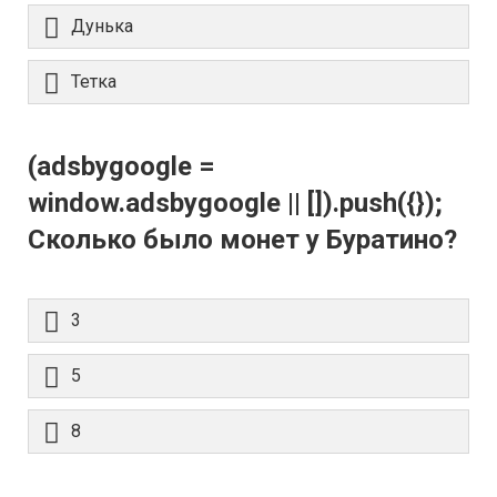
Дунька
Тетка
(adsbygoogle =
window.adsbygoogle || []).push({});
Сколько было монет у Буратино?
3
5
8