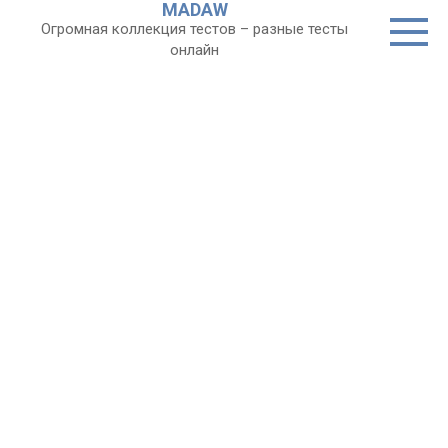
MADAW
Перейти
Огромная коллекция тестов – разные тесты
к
онлайн
контенту