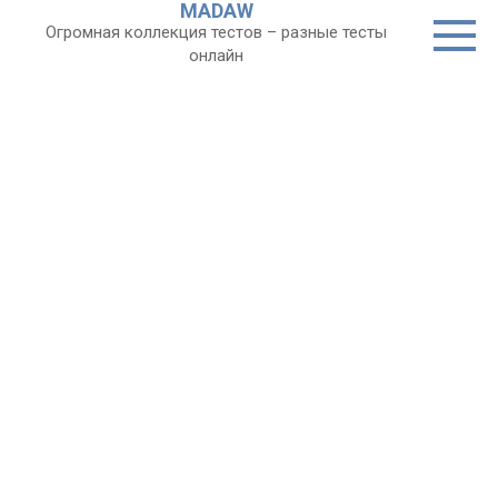
MADAW
Перейти
Огромная коллекция тестов – разные тесты
к
онлайн
контенту