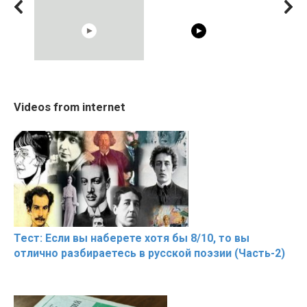
00:54
02:56
Shocking illusion - Pretty
The World's Most
Trying BOL
Videos from internet
celebrities turn ugly!
Beautiful Moments
Celebrities
Hacks
Тест: Если вы наберете хотя бы 8/10, то вы
отлично разбираетесь в русской поэзии (Часть-2)